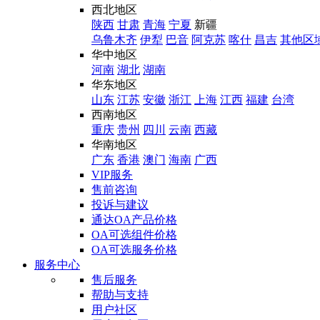
西北地区
陕西
甘肃
青海
宁夏
新疆
乌鲁木齐
伊犁
巴音
阿克苏
喀什
昌吉
其他区
华中地区
河南
湖北
湖南
华东地区
山东
江苏
安徽
浙江
上海
江西
福建
台湾
西南地区
重庆
贵州
四川
云南
西藏
华南地区
广东
香港
澳门
海南
广西
VIP服务
售前咨询
投诉与建议
通达OA产品价格
OA可选组件价格
OA可选服务价格
服务中心
售后服务
帮助与支持
用户社区