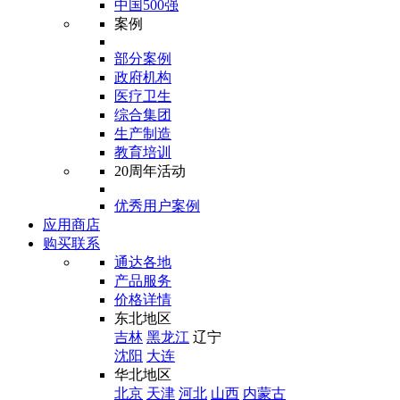
中国500强
案例
部分案例
政府机构
医疗卫生
综合集团
生产制造
教育培训
20周年活动
优秀用户案例
应用商店
购买联系
通达各地
产品服务
价格详情
东北地区
吉林
黑龙江
辽宁
沈阳
大连
华北地区
北京
天津
河北
山西
内蒙古