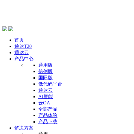
首页
通达T20
通达云
产品中心
通用版
信创版
国际版
低代码平台
通达云
AI智能
云OA
全部产品
产品体验
产品下载
解决方案