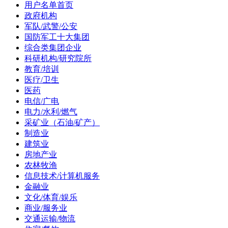
用户名单首页
政府机构
军队/武警/公安
国防军工十大集团
综合类集团企业
科研机构/研究院所
教育/培训
医疗/卫生
医药
电信/广电
电力/水利/燃气
采矿业（石油/矿产）
制造业
建筑业
房地产业
农林牧渔
信息技术/计算机服务
金融业
文化/体育/娱乐
商业/服务业
交通运输/物流