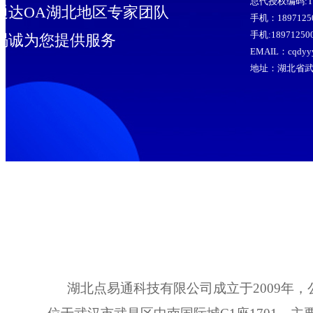
总代授权编码:TD
通达OA湖北地区专家团队
手机：189712
手机:1897125
竭诚为您提供服务
EMAIL：cqdyy
地址：湖北省武
湖北点易通科技有限公司成立于2009年