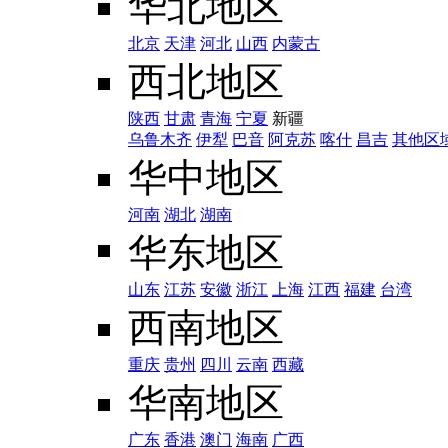
华北地区
北京
天津
河北
山西
内蒙古
西北地区
陕西
甘肃
青海
宁夏
新疆
乌鲁木齐
伊犁
巴音
阿克苏
喀什
昌吉
其他区
华中地区
河南
湖北
湖南
华东地区
山东
江苏
安徽
浙江
上海
江西
福建
台湾
西南地区
重庆
贵州
四川
云南
西藏
华南地区
广东
香港
澳门
海南
广西