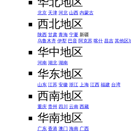
华北地区
北京
天津
河北
山西
内蒙古
西北地区
陕西
甘肃
青海
宁夏
新疆
乌鲁木齐
伊犁
巴音
阿克苏
喀什
昌吉
其他区
华中地区
河南
湖北
湖南
华东地区
山东
江苏
安徽
浙江
上海
江西
福建
台湾
西南地区
重庆
贵州
四川
云南
西藏
华南地区
广东
香港
澳门
海南
广西