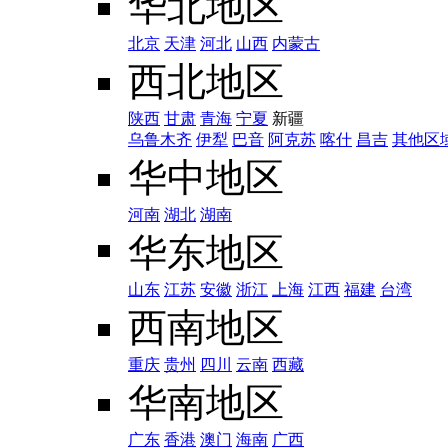
华北地区
北京
天津
河北
山西
内蒙古
西北地区
陕西
甘肃
青海
宁夏
新疆
乌鲁木齐
伊犁
巴音
阿克苏
喀什
昌吉
其他区
华中地区
河南
湖北
湖南
华东地区
山东
江苏
安徽
浙江
上海
江西
福建
台湾
西南地区
重庆
贵州
四川
云南
西藏
华南地区
广东
香港
澳门
海南
广西