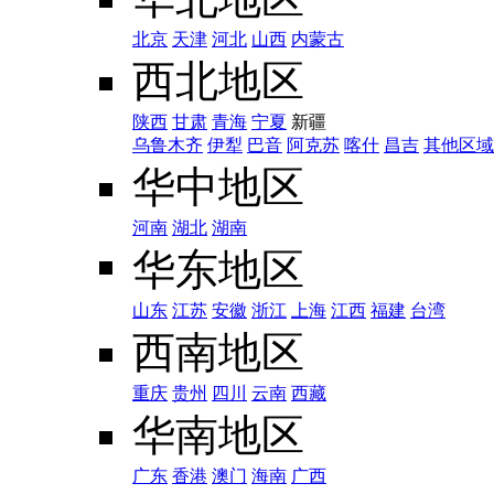
北京
天津
河北
山西
内蒙古
西北地区
陕西
甘肃
青海
宁夏
新疆
乌鲁木齐
伊犁
巴音
阿克苏
喀什
昌吉
其他区域
华中地区
河南
湖北
湖南
华东地区
山东
江苏
安徽
浙江
上海
江西
福建
台湾
西南地区
重庆
贵州
四川
云南
西藏
华南地区
广东
香港
澳门
海南
广西