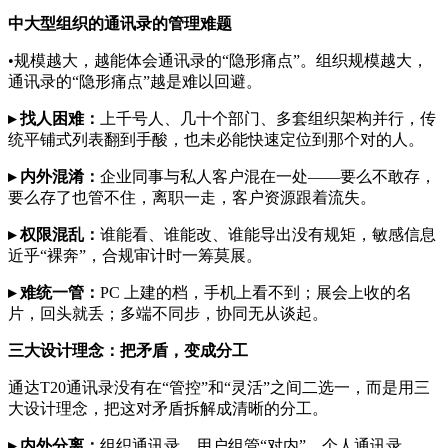
中大型组织的通讯录的管理难题
•规模越大，越能体会通讯录的“隐形痛点”。组织规模越大，
通讯录的“隐形痛点”越是难以回避。
▸ 找人困难：
上千号人、几十个部门、多套组织架构并行，传
统平铺式列表翻到手酸，也未必能快速定位到那个对的人。
▸ 内外混淆：
企业同事与私人客户混在一处——要么不敢存，
要么存了也管不住，离职一走，客户资源跟着流失。
▸ 权限混乱：
谁能看、谁能改、谁能导出没有规矩，敏感信息
近乎“裸奔”，合规审计时一筹莫展。
▸ 难统一管：
PC 上建的档，手机上看不到；展会上收的名
片，回头就丢；多端不同步，协同无从谈起。
三大设计理念：把矛盾，变成分工
通达T20通讯录没有在“管控”和“灵活”之间二选一，而是用三
大设计理念，把这对矛盾拆解成清晰的分工。
▸ 内外分离：
组织通讯录、用户组管“对内”，个人通讯录