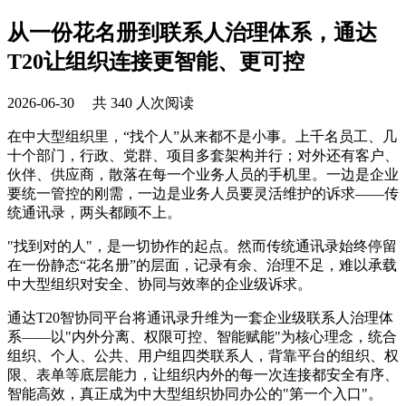
从一份花名册到联系人治理体系，通达
T20让组织连接更智能、更可控
2026-06-30 共 340 人次阅读
在中大型组织里，“找个人”从来都不是小事。上千名员工、几
十个部门，行政、党群、项目多套架构并行；对外还有客户、
伙伴、供应商，散落在每一个业务人员的手机里。一边是企业
要统一管控的刚需，一边是业务人员要灵活维护的诉求——传
统通讯录，两头都顾不上。
"找到对的人"，是一切协作的起点。然而传统通讯录始终停留
在一份静态“花名册”的层面，记录有余、治理不足，难以承载
中大型组织对安全、协同与效率的企业级诉求。
通达T20智协同平台将通讯录升维为一套企业级联系人治理体
系——以"内外分离、权限可控、智能赋能"为核心理念，统合
组织、个人、公共、用户组四类联系人，背靠平台的组织、权
限、表单等底层能力，让组织内外的每一次连接都安全有序、
智能高效，真正成为中大型组织协同办公的"第一个入口"。